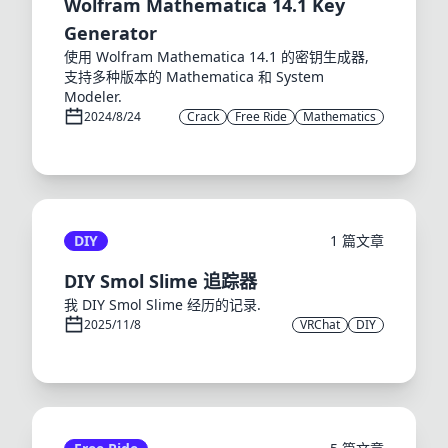
Wolfram Mathematica 14.1 Key
Generator
使用 Wolfram Mathematica 14.1 的密钥生成器,
支持多种版本的 Mathematica 和 System
Modeler.
2024/8/24
Crack
Free Ride
Mathematics
DIY
1 篇文章
DIY Smol Slime 追踪器
我 DIY Smol Slime 经历的记录.
2025/11/8
VRChat
DIY