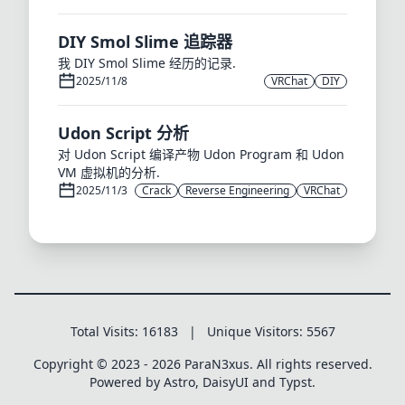
DIY Smol Slime 追踪器
我 DIY Smol Slime 经历的记录.
2025/11/8
VRChat
DIY
Udon Script 分析
对 Udon Script 编译产物 Udon Program 和 Udon
VM 虚拟机的分析.
2025/11/3
Crack
Reverse Engineering
VRChat
Total Visits:
16183
|
Unique Visitors:
5567
Copyright © 2023 - 2026 ParaN3xus. All rights reserved.
Powered by Astro, DaisyUI and Typst.