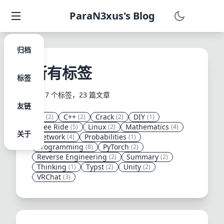
ParaN3xus's Blog
归档
所有标签
标签
共 17 个标签，23 篇文章
友链
AI
C++
Crack
DIY
(2)
(2)
(2)
(1)
Free Ride
Linux
Mathematics
(5)
(2)
(4)
关于
Network
Probabilities
(4)
(1)
Programming
PyTorch
(8)
(2)
Reverse Engineering
Summary
(2)
(2)
Thinking
Typst
Unity
(1)
(2)
(2)
VRChat
(3)