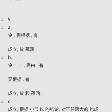
#
9.
#
a.
令
, 则根据
, 有
成立, 故
蕴涵
.
#
b.
令
=
,
=
, 则由
, 有
又根据
, 有
成立, 故
和
蕴涵
.
#
c.
成立, 根据 小节 b. 的结论,
对于任意大的
也成