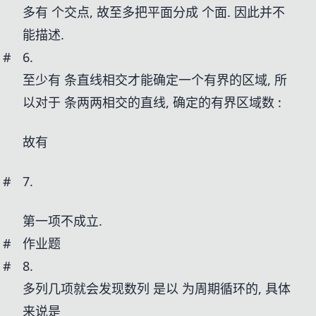
多有
个交点, 故至多把平面分成
个面. 因此并不
能描述.
#
6.
至少有
条直线相交才能确定一个有界的区域, 所
以对于
条两两相交的直线, 确定的有界区域数
:
故有
#
7.
第一项不成立.
#
作业题
#
8.
多列几项就会发现数列
是以
为周期循环的, 具体
来说是